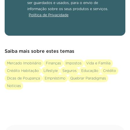
ser guardados e usados, para o envio de
informação sobre os seus produtos e serviços.
Política de Privacidade
Saiba mais sobre estes temas
Mercado Imobiliário
Finanças
Impostos
Vida e Família
Crédito Habitação
Lifestyle
Seguros
Educação
Crédito
Dicas de Poupança
Empréstimo
Quebrar Paradigmas
Notícias