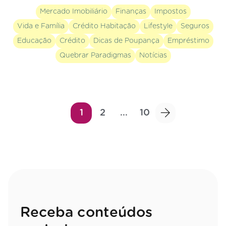
Mercado Imobiliário
Finanças
Impostos
Vida e Família
Crédito Habitação
Lifestyle
Seguros
Educação
Crédito
Dicas de Poupança
Empréstimo
Quebrar Paradigmas
Notícias
1
2
...
10
Receba conteúdos