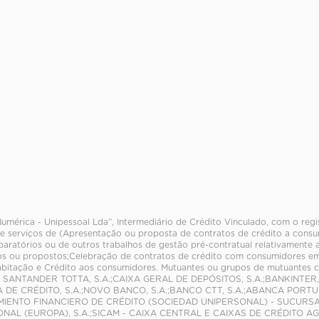
Numérica - Unipessoal Lda”, Intermediário de Crédito Vinculado, com o reg
e serviços de (Apresentação ou proposta de contratos de crédito a consum
paratórios ou de outros trabalhos de gestão pré-contratual relativamente 
s ou propostos;Celebração de contratos de crédito com consumidores em
abitação e Crédito aos consumidores. Mutuantes ou grupos de mutuante
 SANTANDER TOTTA, S.A.;CAIXA GERAL DE DEPÓSITOS, S.A.;BANKINTER
 DE CRÉDITO, S.A.;NOVO BANCO, S.A.;BANCO CTT, S.A.;ABANCA PORTUGA
MIENTO FINANCIERO DE CRÉDITO (SOCIEDAD UNIPERSONAL) - SUCURS
NAL (EUROPA), S.A.;SICAM - CAIXA CENTRAL E CAIXAS DE CRÉDITO AGR