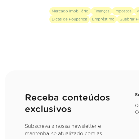
Mercado Imobiliário
Finanças
Impostos
V
Dicas de Poupança
Empréstimo
Quebrar P
S
Receba conteúdos
Q
exclusivos
C
Subscreva a nossa newsletter e
mantenha-se atualizado com as