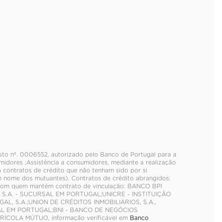
isto nº. 0006552, autorizado pelo Banco de Portugal para a
idores ;Assistência a consumidores, mediante a realização
a contratos de crédito que não tenham sido por si
 nome dos mutuantes). Contratos de crédito abrangidos:
s com quem mantém contrato de vinculação: BANCO BPI
, S.A. - SUCURSAL EM PORTUGAL;UNICRE - INSTITUIÇÃO
L, S.A.;UNION DE CRÉDITOS INMOBILIÁRIOS, S.A.,
AL EM PORTUGAL;BNI - BANCO DE NEGÓCIOS
ÍCOLA MÚTUO, informação verificável em
Banco