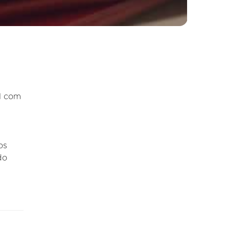
l com
os
do