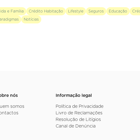
ida e Família
Crédito Habitação
Lifestyle
Seguros
Educação
Cré
aradigmas
Notícias
obre nós
Informação legal
uem somos
Política de Privacidade
ontactos
Livro de Reclamações
Resolução de Litígios
Canal de Denúncia