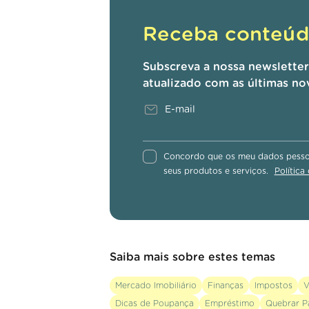
Receba conteúdo
Subscreva a nossa newslette
atualizado com as últimas no
Concordo que os meu dados pessoa
seus produtos e serviços.
Política
Saiba mais sobre estes temas
Mercado Imobiliário
Finanças
Impostos
V
Dicas de Poupança
Empréstimo
Quebrar P