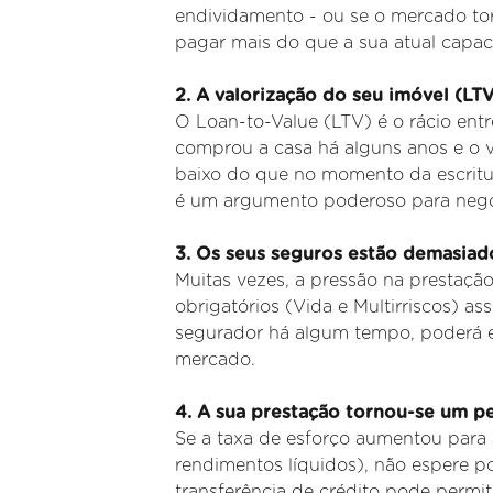
endividamento - ou se o mercado tor
pagar mais do que a sua atual capa
2. A valorização do seu imóvel (LT
O Loan-to-Value (LTV) é o rácio entr
comprou a casa há alguns anos e o v
baixo do que no momento da escritu
é um argumento poderoso para nego
3. Os seus seguros estão demasiad
Muitas vezes, a pressão na prestaçã
obrigatórios (Vida e Multirriscos) a
segurador há algum tempo, poderá es
mercado.
4
. A sua prestação tornou-se um 
Se a taxa de esforço aumentou para
rendimentos líquidos), não espere 
transferência de crédito pode permi