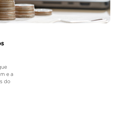
os
que
am e a
is do