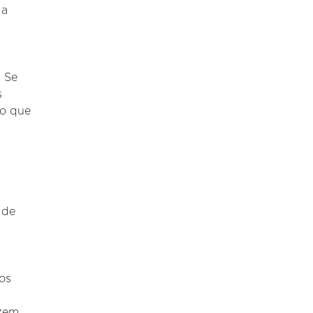
 a
. Se
s
 o que
 de
os
azem