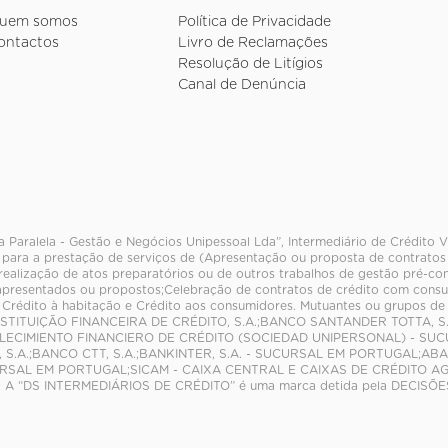
uem somos
Política de Privacidade
ontactos
Livro de Reclamações
Resolução de Litígios
Canal de Denúncia
a Paralela - Gestão e Negócios Unipessoal Lda”, Intermediário de Crédito 
 para a prestação de serviços de (Apresentação ou proposta de contratos 
realização de atos preparatórios ou de outros trabalhos de gestão pré-con
 apresentados ou propostos;Celebração de contratos de crédito com cons
 Crédito à habitação e Crédito aos consumidores. Mutuantes ou grupos d
NSTITUIÇÃO FINANCEIRA DE CRÉDITO, S.A.;BANCO SANTANDER TOTTA, S.
ABLECIMIENTO FINANCIERO DE CRÉDITO (SOCIEDAD UNIPERSONAL) - SU
 S.A.;BANCO CTT, S.A.;BANKINTER, S.A. - SUCURSAL EM PORTUGAL;A
URSAL EM PORTUGAL;SICAM - CAIXA CENTRAL E CAIXAS DE CRÉDITO AGR
. A “DS INTERMEDIÁRIOS DE CRÉDITO” é uma marca detida pela DECIS