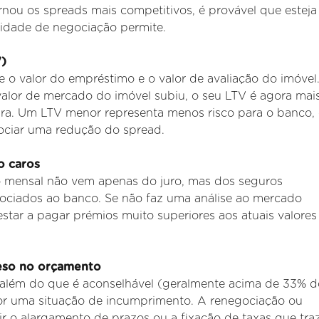
nou os spreads mais competitivos, é provável que esteja
cidade de negociação permite.
V)
e o valor do empréstimo e o valor de avaliação do imóvel
alor de mercado do imóvel subiu, o seu LTV é agora mai
ra. Um LTV menor representa menos risco para o banco,
ciar uma redução do spread.
o caros
o mensal não vem apenas do juro, mas dos seguros
ssociados ao banco. Se não faz uma análise ao mercado
tar a pagar prémios muito superiores aos atuais valores
peso no orçamento
 além do que é aconselhável (geralmente acima de 33% d
por uma situação de incumprimento. A renegociação ou
tir o alargamento de prazos ou a fixação de taxas que tr