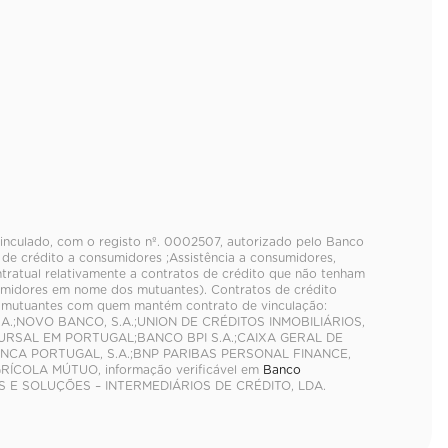
Vinculado, com o registo nº. 0002507, autorizado pelo Banco
de crédito a consumidores ;Assistência a consumidores,
tratual relativamente a contratos de crédito que não tenham
umidores em nome dos mutuantes). Contratos de crédito
e mutuantes com quem mantém contrato de vinculação:
A.;NOVO BANCO, S.A.;UNION DE CRÉDITOS INMOBILIÁRIOS,
CURSAL EM PORTUGAL;BANCO BPI S.A.;CAIXA GERAL DE
BANCA PORTUGAL, S.A.;BNP PARIBAS PERSONAL FINANCE,
ÍCOLA MÚTUO, informação verificável em
Banco
ÕES E SOLUÇÕES – INTERMEDIÁRIOS DE CRÉDITO, LDA.