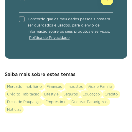
Concordo que os meu dados pessoais possam
ser guardados e usados, para o envio de
informação sobre os seus produtos e serviços.
Política de Privacidade
Saiba mais sobre estes temas
Mercado Imobiliário
Finanças
Impostos
Vida e Família
Crédito Habitação
Lifestyle
Seguros
Educação
Crédito
Dicas de Poupança
Empréstimo
Quebrar Paradigmas
Notícias