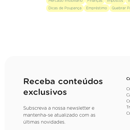
Mercado Imobiliário
Finanças
Impostos
V
Dicas de Poupança
Empréstimo
Quebrar P
C
Receba conteúdos
C
exclusivos
C
C
T
Subscreva a nossa newsletter e
C
mantenha-se atualizado com as
últimas novidades.