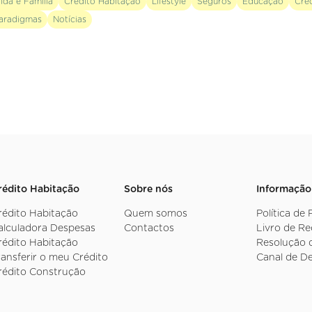
ida e Família
Crédito Habitação
Lifestyle
Seguros
Educação
Cré
aradigmas
Notícias
rédito Habitação
Sobre nós
Informação
rédito Habitação
Quem somos
Política de
alculadora Despesas
Contactos
Livro de R
rédito Habitação
Resolução d
ransferir o meu Crédito
Canal de D
rédito Construção