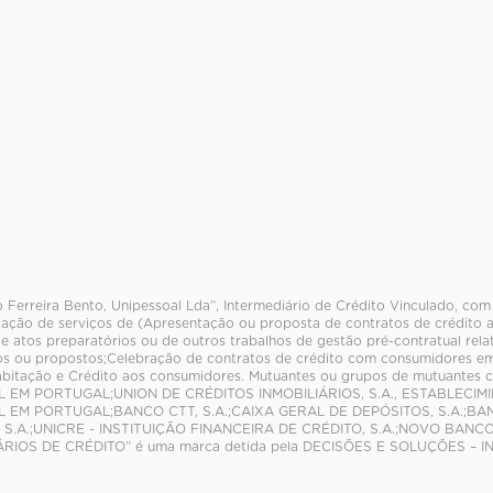
 Ferreira Bento, Unipessoal Lda”, Intermediário de Crédito Vinculado, com
tação de serviços de (Apresentação ou proposta de contratos de crédito a
de atos preparatórios ou de outros trabalhos de gestão pré-contratual rel
s ou propostos;Celebração de contratos de crédito com consumidores em
abitação e Crédito aos consumidores. Mutuantes ou grupos de mutuantes
L EM PORTUGAL;UNION DE CRÉDITOS INMOBILIÁRIOS, S.A., ESTABLECI
 EM PORTUGAL;BANCO CTT, S.A.;CAIXA GERAL DE DEPÓSITOS, S.A.;BA
S.A.;UNICRE - INSTITUIÇÃO FINANCEIRA DE CRÉDITO, S.A.;NOVO BANCO, S
RIOS DE CRÉDITO” é uma marca detida pela DECISÕES E SOLUÇÕES – I