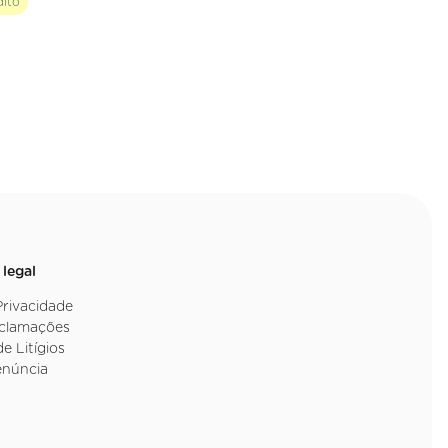
dito
 legal
 Privacidade
eclamações
e Litígios
enúncia