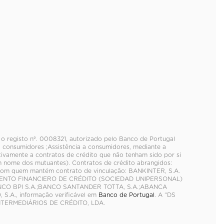
 o registo nº. 0008321, autorizado pelo Banco de Portugal
 consumidores ;Assistência a consumidores, mediante a
ativamente a contratos de crédito que não tenham sido por si
 nome dos mutuantes). Contratos de crédito abrangidos:
 com quem mantém contrato de vinculação: BANKINTER, S.A.
MIENTO FINANCIERO DE CRÉDITO (SOCIEDAD UNIPERSONAL)
NCO BPI S.A.;BANCO SANTANDER TOTTA, S.A.;ABANCA
.A., informação verificável em
Banco de Portugal
. A “DS
NTERMEDIÁRIOS DE CRÉDITO, LDA.