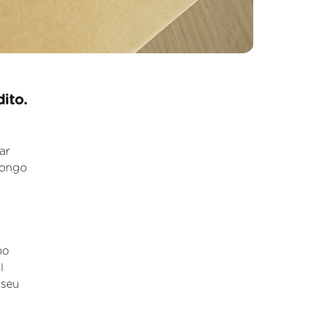
ito.
ar
longo
mo
l
 seu