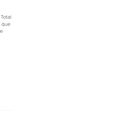
Total
l que
 e