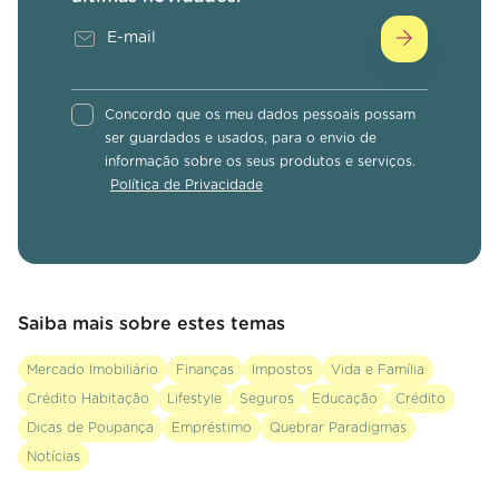
Concordo que os meu dados pessoais possam
ser guardados e usados, para o envio de
informação sobre os seus produtos e serviços.
Política de Privacidade
Saiba mais sobre estes temas
Mercado Imobiliário
Finanças
Impostos
Vida e Família
Crédito Habitação
Lifestyle
Seguros
Educação
Crédito
Dicas de Poupança
Empréstimo
Quebrar Paradigmas
Notícias