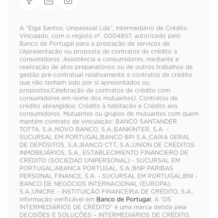
A “Elga Santos, Unipessoal Lda”, Intermediário de Crédito
Vinculado, com o registo nº. 0004857, autorizado pelo
Banco de Portugal para a prestação de serviços de
(Apresentação ou proposta de contratos de crédito a
consumidores ;Assistência a consumidores, mediante a
realização de atos preparatórios ou de outros trabalhos de
gestão pré-contratual relativamente a contratos de crédito
que não tenham sido por si apresentados ou
propostos;Celebração de contratos de crédito com
consumidores em nome dos mutuantes). Contratos de
crédito abrangidos: Crédito à habitação e Crédito aos
consumidores. Mutuantes ou grupos de mutuantes com quem
mantém contrato de vinculação: BANCO SANTANDER
TOTTA, S.A.;NOVO BANCO, S.A.;BANKINTER, S.A. -
SUCURSAL EM PORTUGAL;BANCO BPI S.A.;CAIXA GERAL
DE DEPÓSITOS, S.A.;BANCO CTT, S.A.;UNION DE CRÉDITOS
INMOBILIÁRIOS, S.A., ESTABLECIMIENTO FINANCIERO DE
CRÉDITO (SOCIEDAD UNIPERSONAL) - SUCURSAL EM
PORTUGAL;ABANCA PORTUGAL, S.A.;BNP PARIBAS
PERSONAL FINANCE, S.A. - SUCURSAL EM PORTUGAL;BNI -
BANCO DE NEGÓCIOS INTERNACIONAL (EUROPA),
S.A.;UNICRE - INSTITUIÇÃO FINANCEIRA DE CRÉDITO, S.A.,
informação verificável em
Banco de Portugal
. A “DS
INTERMEDIÁRIOS DE CRÉDITO” é uma marca detida pela
DECISÕES E SOLUÇÕES – INTERMEDIÁRIOS DE CRÉDITO,