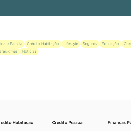
ida e Família
Crédito Habitação
Lifestyle
Seguros
Educação
Cré
aradigmas
Notícias
rédito Habitação
Crédito Pessoal
Finanças P