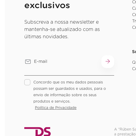
C
exclusivos
C
C
T
Subscreva a nossa newsletter e
C
mantenha-se atualizado com as
últimas novidades.
S
Q
C
Concordo que os meu dados pessoais
possam ser guardados e usados, para o
envio de informação sobre os seus
produtos e serviços.
Política de Privacidade
A “Rúben Sa
a prestação