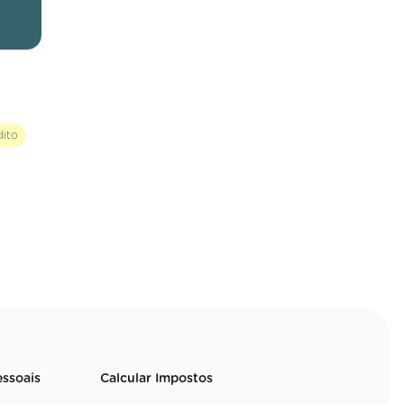
dito
essoais
Calcular Impostos