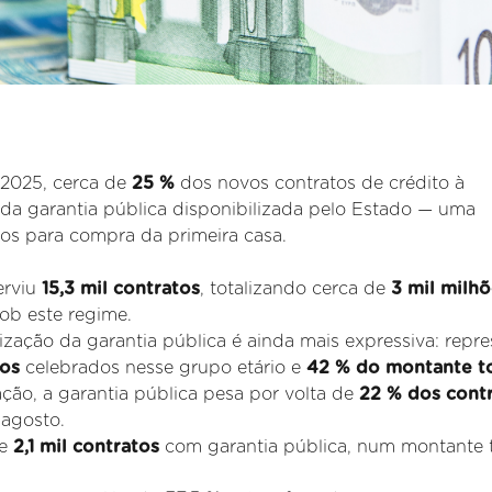
 2025, cerca de
25 %
dos novos contratos de crédito à
da garantia pública disponibilizada pelo Estado — uma
nos para compra da primeira casa.
erviu
15,3 mil contratos
, totalizando cerca de
3 mil milh
ob este regime.
lização da garantia pública é ainda mais expressiva: repr
os
celebrados nesse grupo etário e
42 % do montante to
ção, a garantia pública pesa por volta de
22 % dos cont
 agosto.
de
2,1 mil contratos
com garantia pública, num montante t