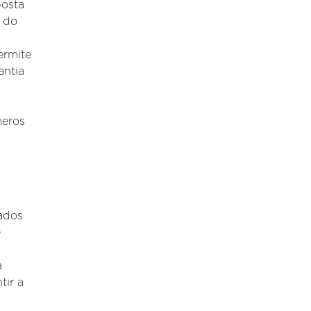
posta
l do
ermite
antia
meros
tados
e
a
ir a