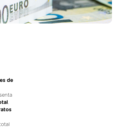
ões de
esenta
tal
.
ratos
otal