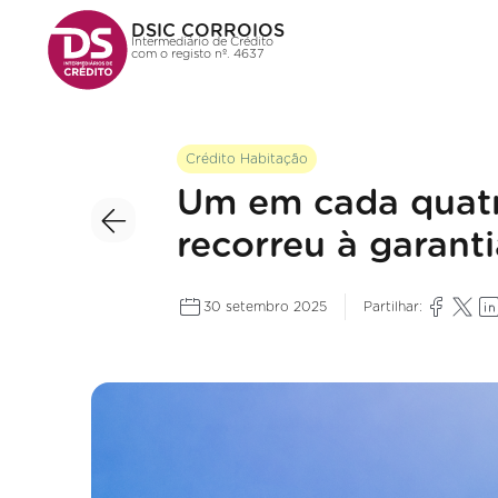
DSIC CORROIOS
Intermediário de Crédito
com o registo nº. 4637
Crédito Habitação
Um em cada quatro
recorreu à garanti
30 setembro 2025
Partilhar: