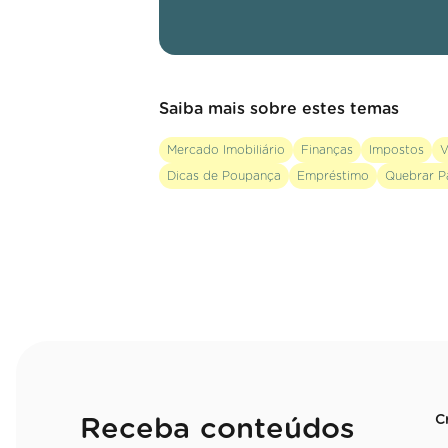
Saiba mais sobre estes temas
Mercado Imobiliário
Finanças
Impostos
V
Dicas de Poupança
Empréstimo
Quebrar P
C
Receba conteúdos