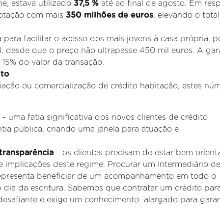
e, estava utilizado
37,5 %
até ao final de agosto. Em res
 dotação com mais
350 milhões de euros
, elevando o tota
ara facilitar o acesso dos mais jovens à casa própria, p
l, desde que o preço não ultrapasse 450 mil euros. A gar
 15% do valor da transação.
ito
ção ou comercialização de crédito habitação, estes nú
– uma fatia significativa dos novos clientes de crédito
ntia pública, criando uma janela para atuação e
transparência
– os clientes precisam de estar bem orien
 e implicações deste regime. Procurar um Intermediário d
 representa beneficiar de um acompanhamento em todo o
o dia da escritura. Sabemos que contratar um crédito par
esafiante e exige um conhecimento alargado para garant