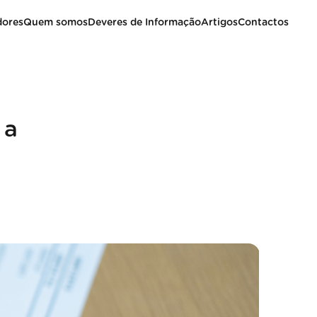
dores
Quem somos
Deveres de Informação
Artigos
Contactos
 a