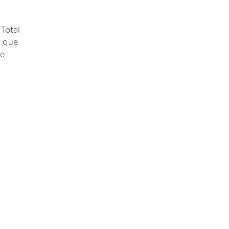
Total
l que
 e