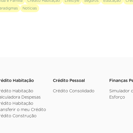
ida e Família
Crédito Habitação
Lifestyle
Seguros
Educação
Cré
aradigmas
Notícias
rédito Habitação
Crédito Pessoal
Finanças P
rédito Habitação
Crédito Consolidado
Simulador 
alculadora Despesas
Esforço
rédito Habitação
ransferir o meu Crédito
rédito Construção