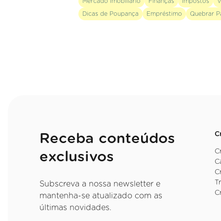
Mercado Imobiliário
Finanças
Impostos
V
Dicas de Poupança
Empréstimo
Quebrar P
C
Receba conteúdos
C
exclusivos
C
C
T
Subscreva a nossa newsletter e
C
mantenha-se atualizado com as
últimas novidades.