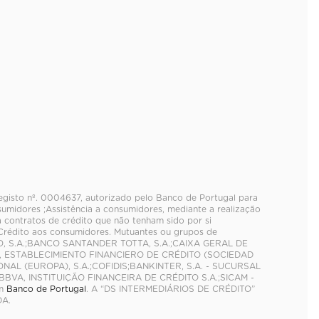
registo nº. 0004637, autorizado pelo Banco de Portugal para
umidores ;Assistência a consumidores, mediante a realização
a contratos de crédito que não tenham sido por si
 Crédito aos consumidores. Mutuantes ou grupos de
CO, S.A.;BANCO SANTANDER TOTTA, S.A.;CAIXA GERAL DE
A., ESTABLECIMIENTO FINANCIERO DE CRÉDITO (SOCIEDAD
L (EUROPA), S.A.;COFIDIS;BANKINTER, S.A. - SUCURSAL
VA, INSTITUIÇÃO FINANCEIRA DE CRÉDITO S.A.;SICAM -
em
Banco de Portugal
. A “DS INTERMEDIÁRIOS DE CRÉDITO”
DA.