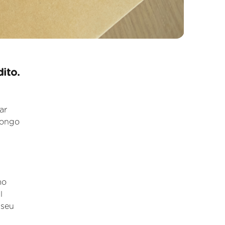
ito.
ar
longo
mo
l
 seu