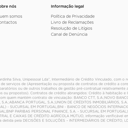
obre nós
Informação legal
uem somos
Política de Privacidade
ontactos
Livro de Reclamações
Resolução de Litígios
Canal de Denúncia
rdinha Silva, Unipessoal Lda”, Intermediário de Crédito Vinculado, com o 
 de serviços de (Apresentação ou proposta de contratos de crédito a cons
paratórios ou de outros trabalhos de gestão pré-contratual relativamente 
s ou propostos). Contratos de crédito abrangidos: Crédito à habitação e
com quem mantém contrato de vinculação: BANCO CTT, S.A.;NOVO BAN
 S.A.;ABANCA PORTUGAL, S.A.;UNION DE CRÉDITOS INMOBILIÁRIOS, S.
AL) - SUCURSAL EM PORTUGAL;BNI - BANCO DE NEGÓCIOS INTERNACIONA
L;BNP PARIBAS PERSONAL FINANCE, S.A. - SUCURSAL EM PORTUGAL;BB
RAL E CAIXAS DE CRÉDITO AGRÍCOLA MÚTUO, informação verificável 
a detida pela DECISÕES E SOLUÇÕES – INTERMEDIÁRIOS DE CRÉDITO, L