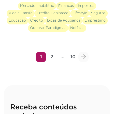
Mercado Imobiliário
Finanças
Impostos
Vida e Família
Crédito Habitação
Lifestyle
Seguros
Educação
Crédito
Dicas de Poupança
Empréstimo
Quebrar Paradigmas
Notícias
1
2
...
10
Receba conteúdos