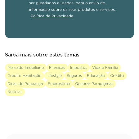
ser guardados e usados, para o envio de
informação sobre os seus produtos e serviços.
Política de Privacidade
Saiba mais sobre estes temas
Mercado Imobiliário
Finanças
Impostos
Vida e Família
Crédito Habitação
Lifestyle
Seguros
Educação
Crédito
Dicas de Poupança
Empréstimo
Quebrar Paradigmas
Notícias