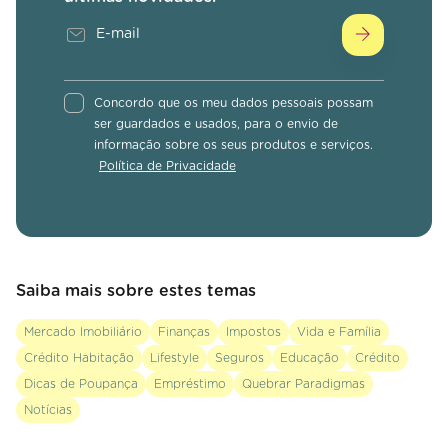
Concordo que os meu dados pessoais possam
ser guardados e usados, para o envio de
informação sobre os seus produtos e serviços.
Política de Privacidade
Saiba mais sobre estes temas
Mercado Imobiliário
Finanças
Impostos
Vida e Família
Crédito Habitação
Lifestyle
Seguros
Educação
Crédito
Dicas de Poupança
Empréstimo
Quebrar Paradigmas
Notícias