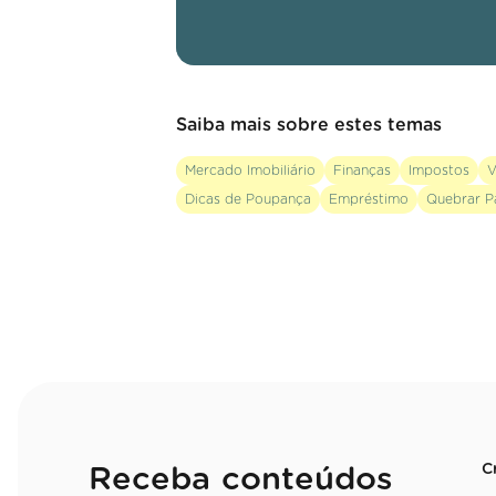
Saiba mais sobre estes temas
Mercado Imobiliário
Finanças
Impostos
V
Dicas de Poupança
Empréstimo
Quebrar P
C
Receba conteúdos