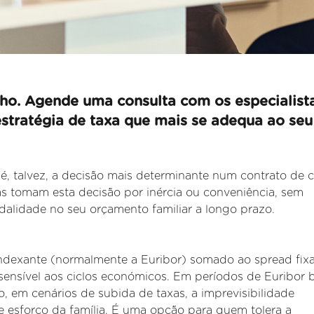
ho. Agende uma consulta com os especialist
estratégia de taxa que mais se adequa ao seu
é, talvez, a decisão mais determinante num contrato de c
as tomam esta decisão por inércia ou conveniência, sem
lidade no seu orçamento familiar a longo prazo.
indexante (normalmente a Euribor) somado ao spread fix
sensível aos
ciclos económicos. Em períodos de Euribor b
, em cenários de subida de taxas, a imprevisibilidade
e esforço da família. É uma opção para quem tolera a