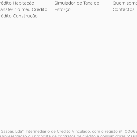
rédito Habitação
Simulador de Taxa de
Quem som
ransferir o meu Crédito
Esforço
Contactos
rédito Construção
Gaspar, Lda”, Intermediário de Crédito Vinculado, com o registo nº. 0006
 (Apresentação ou proposta de contratos de crédito a consumidores ;Assis