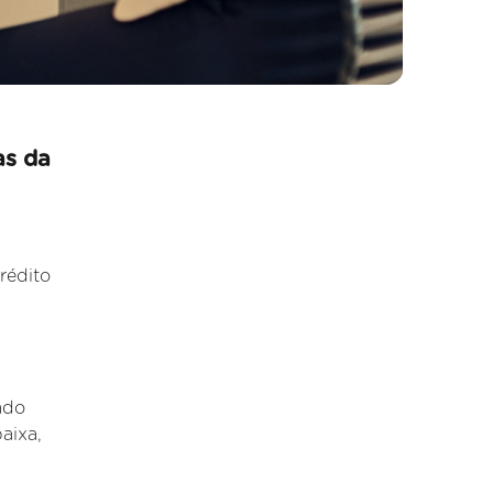
as da
rédito
ado
aixa,