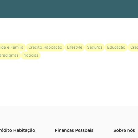
ida e Família
Crédito Habitação
Lifestyle
Seguros
Educação
Cré
aradigmas
Notícias
rédito Habitação
Finanças Pessoais
Sobre nós