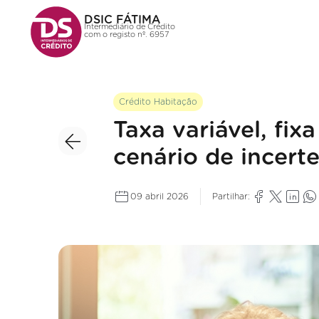
DSIC FÁTIMA
Intermediário de Crédito
com o registo nº. 6957
Crédito Habitação
Taxa variável, fi
cenário de incert
09 abril 2026
Partilhar: