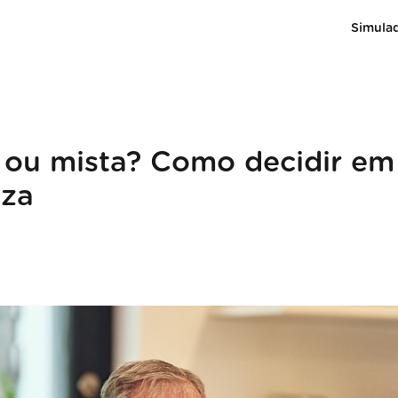
Simula
xa ou mista? Como decidir em
eza