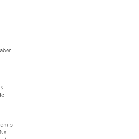
saber
as
do
 com o
 Na