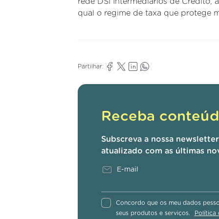
rede DSI Intermediários de Crédito, 
qual o regime de taxa que protege m
Partilhar:
Receba conteúdo
Subscreva a nossa newslette
atualizado com as últimas no
Concordo que os meu dados pessoa
seus produtos e serviços.
Política