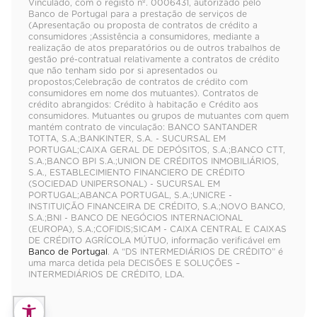
Vinculado, com o registo nº. 0006431, autorizado pelo
Banco de Portugal para a prestação de serviços de
(Apresentação ou proposta de contratos de crédito a
consumidores ;Assistência a consumidores, mediante a
realização de atos preparatórios ou de outros trabalhos de
gestão pré-contratual relativamente a contratos de crédito
que não tenham sido por si apresentados ou
propostos;Celebração de contratos de crédito com
consumidores em nome dos mutuantes). Contratos de
crédito abrangidos: Crédito à habitação e Crédito aos
consumidores. Mutuantes ou grupos de mutuantes com quem
mantém contrato de vinculação: BANCO SANTANDER
TOTTA, S.A.;BANKINTER, S.A. - SUCURSAL EM
PORTUGAL;CAIXA GERAL DE DEPÓSITOS, S.A.;BANCO CTT,
S.A.;BANCO BPI S.A.;UNION DE CRÉDITOS INMOBILIÁRIOS,
S.A., ESTABLECIMIENTO FINANCIERO DE CRÉDITO
(SOCIEDAD UNIPERSONAL) - SUCURSAL EM
PORTUGAL;ABANCA PORTUGAL, S.A.;UNICRE -
INSTITUIÇÃO FINANCEIRA DE CRÉDITO, S.A.;NOVO BANCO,
S.A.;BNI - BANCO DE NEGÓCIOS INTERNACIONAL
(EUROPA), S.A.;COFIDIS;SICAM - CAIXA CENTRAL E CAIXAS
DE CRÉDITO AGRÍCOLA MÚTUO, informação verificável em
Banco de Portugal
. A “DS INTERMEDIÁRIOS DE CRÉDITO” é
uma marca detida pela DECISÕES E SOLUÇÕES –
INTERMEDIÁRIOS DE CRÉDITO, LDA.