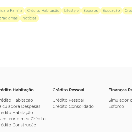
ida e Família
Crédito Habitação
Lifestyle
Seguros
Educação
Cré
aradigmas
Notícias
rédito Habitação
Crédito Pessoal
Finanças P
rédito Habitação
Crédito Pessoal
Simulador 
alculadora Despesas
Crédito Consolidado
Esforço
rédito Habitação
ransferir o meu Crédito
rédito Construção