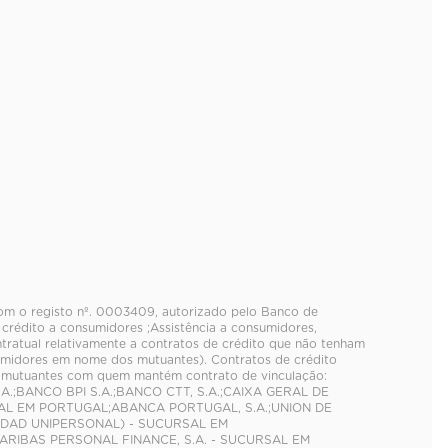
 com o registo nº. 0003409, autorizado pelo Banco de
crédito a consumidores ;Assistência a consumidores,
tratual relativamente a contratos de crédito que não tenham
umidores em nome dos mutuantes). Contratos de crédito
e mutuantes com quem mantém contrato de vinculação:
A.;BANCO BPI S.A.;BANCO CTT, S.A.;CAIXA GERAL DE
RSAL EM PORTUGAL;ABANCA PORTUGAL, S.A.;UNION DE
IEDAD UNIPERSONAL) - SUCURSAL EM
PARIBAS PERSONAL FINANCE, S.A. - SUCURSAL EM