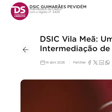
DSIC GUIMARÃES PEVIDÉM
Intermediário de Crédito
com o registo nº. 3409
DSIC Vila Meã: U
Intermediação de 
14 abril 2026
Partilhar: