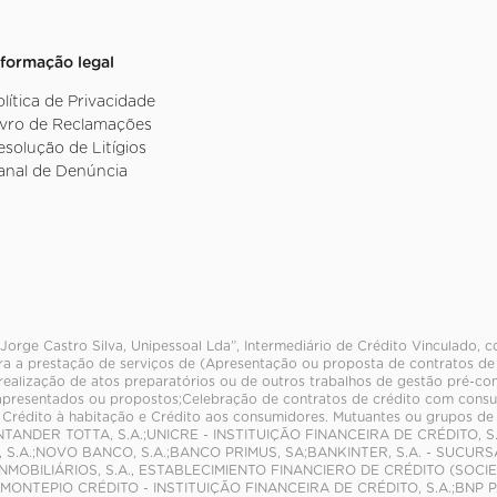
nformação legal
olítica de Privacidade
ivro de Reclamações
esolução de Litígios
anal de Denúncia
Jorge Castro Silva, Unipessoal Lda”, Intermediário de Crédito Vinculado,
ra a prestação de serviços de (Apresentação ou proposta de contratos de 
realização de atos preparatórios ou de outros trabalhos de gestão pré-con
 apresentados ou propostos;Celebração de contratos de crédito com cons
 Crédito à habitação e Crédito aos consumidores. Mutuantes ou grupos d
ANDER TOTTA, S.A.;UNICRE - INSTITUIÇÃO FINANCEIRA DE CRÉDITO, S.
 S.A.;NOVO BANCO, S.A.;BANCO PRIMUS, SA;BANKINTER, S.A. - SUCU
NMOBILIÁRIOS, S.A., ESTABLECIMIENTO FINANCIERO DE CRÉDITO (SOC
ONTEPIO CRÉDITO - INSTITUIÇÃO FINANCEIRA DE CRÉDITO, S.A.;BNP 