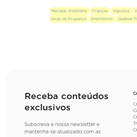
Mercado Imobiliário
Finanças
Impostos
V
Dicas de Poupança
Empréstimo
Quebrar P
C
Receba conteúdos
C
exclusivos
C
C
T
Subscreva a nossa newsletter e
C
mantenha-se atualizado com as