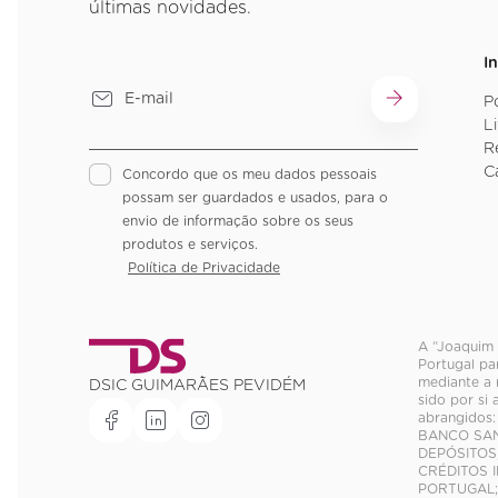
últimas novidades.
I
P
L
R
C
Concordo que os meu dados pessoais
possam ser guardados e usados, para o
envio de informação sobre os seus
produtos e serviços.
Política de Privacidade
A “Joaquim 
Portugal pa
mediante a 
DSIC GUIMARÃES PEVIDÉM
sido por si
abrangidos:
BANCO SANT
DEPÓSITOS,
CRÉDITOS I
PORTUGAL;M