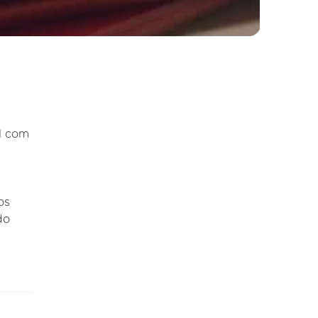
l com
os
do