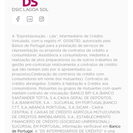
DSIC LAGOA SOL
A “Espreitàsolução - Lda”, Intermediário de Crédito
Vinculado, com o registo nº. 0006730, autorizado pelo
Banco de Portugal para a prestação de serviços de
(Apresentação ou proposta de contratos de crédito a
consumidores ;Assistência a consumidores, mediante a
realização de atos preparatórios ou de outros trabalhos de
gestão pré-contratual relativamente a contratos de crédito
que não tenham sido por si apresentados ou
propostos;Celebração de contratos de crédito com
consumidores em nome dos mutuantes). Contratos de
crédito abrangidos: Crédito à habitação e Crédito aos
consumidores. Mutuantes ou grupos de mutuantes com quem
mantém contrato de vinculação: BANCO BPI S.A.;BANCO
SANTANDER TOTTA, S.A.;CAIXA GERAL DE DEPÓSITOS,
S.A.;BANKINTER, S.A. - SUCURSAL EM PORTUGAL;BANCO
CTT, S.A.;ABANCA PORTUGAL, S.A.;SICAM - CAIXA
CENTRAL E CAIXAS DE CRÉDITO AGRÍCOLA MÚTUO;UNION
DE CRÉDITOS INMOBILIÁRIOS, S.A., ESTABLECIMIENTO
FINANCIERO DE CRÉDITO (SOCIEDAD UNIPERSONAL) -
SUCURSAL EM PORTUGAL, informação verificável em
Banco
de Portugal
. A “DS INTERMEDIÁRIOS DE CRÉDITO” é uma