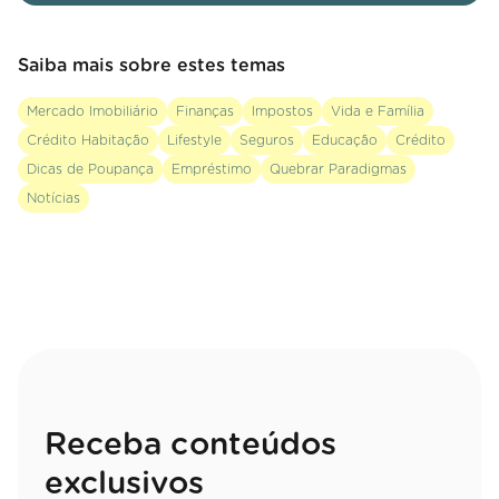
Saiba mais sobre estes temas
Mercado Imobiliário
Finanças
Impostos
Vida e Família
Crédito Habitação
Lifestyle
Seguros
Educação
Crédito
Dicas de Poupança
Empréstimo
Quebrar Paradigmas
Notícias
Receba conteúdos
exclusivos