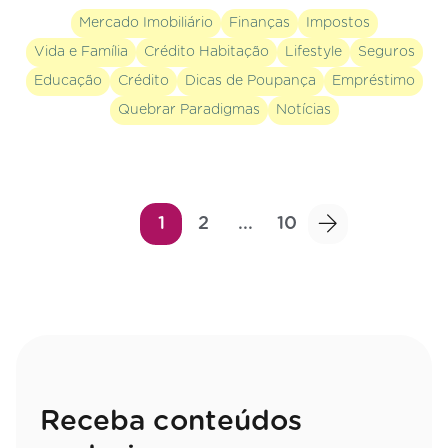
Mercado Imobiliário
Finanças
Impostos
Vida e Família
Crédito Habitação
Lifestyle
Seguros
Educação
Crédito
Dicas de Poupança
Empréstimo
Quebrar Paradigmas
Notícias
1
2
...
10
Receba conteúdos