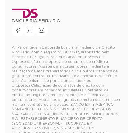
DSIC LEIRIA BEIRA RIO
A “Percentagem Elaborada Lda”, Intermediário de Crédito
Vinculado, com o registo nº. 0007912, autorizado pelo
Banco de Portugal para a prestação de serviços de
(Apresentação ou proposta de contratos de crédito a
consumidores ;Assistência a consumidores, mediante a
realização de atos preparatórios ou de outros trabalhos de
gestão pré-contratual relativamente a contratos de crédito
que não tenham sido por si apresentados ou
propostos;Celebração de contratos de crédito com
consumidores em nome dos mutuantes). Contratos de
crédito abrangidos: Crédito à habitação e Crédito aos
consumidores. Mutuantes ou grupos de mutuantes com quem
mantém contrato de vinculação: BANCO BPI S.A.;BANCO
SANTANDER TOTTA, S.A.;CAIXA GERAL DE DEPÓSITOS,
S.A.;BANCO CTT, S.A.;UNION DE CRÉDITOS INMOBILIÁRIOS,
S.A., ESTABLECIMIENTO FINANCIERO DE CRÉDITO
(SOCIEDAD UNIPERSONAL) - SUCURSAL EM
PORTUGAL;BANKINTER, S.A. - SUCURSAL EM
PORTUGAL;ABANCA PORTUGAL, S.A.;SICAM - CAIXA