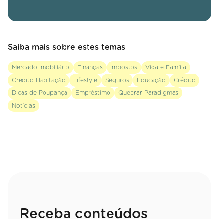
Saiba mais sobre estes temas
Mercado Imobiliário
Finanças
Impostos
Vida e Família
Crédito Habitação
Lifestyle
Seguros
Educação
Crédito
Dicas de Poupança
Empréstimo
Quebrar Paradigmas
Notícias
Receba conteúdos