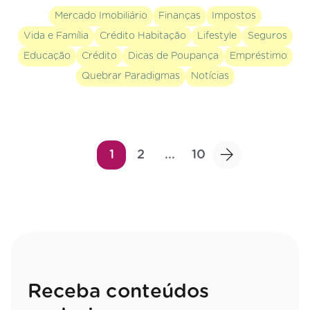
Mercado Imobiliário
Finanças
Impostos
Vida e Família
Crédito Habitação
Lifestyle
Seguros
Educação
Crédito
Dicas de Poupança
Empréstimo
Quebrar Paradigmas
Notícias
1
2
...
10
Receba conteúdos