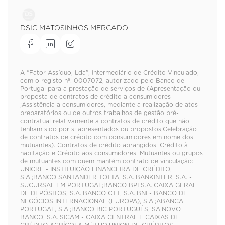
DSIC MATOSINHOS MERCADO
A “Fator Assíduo, Lda”, Intermediário de Crédito Vinculado,
com o registo nº. 0007072, autorizado pelo Banco de
Portugal para a prestação de serviços de (Apresentação ou
proposta de contratos de crédito a consumidores
;Assistência a consumidores, mediante a realização de atos
preparatórios ou de outros trabalhos de gestão pré-
contratual relativamente a contratos de crédito que não
tenham sido por si apresentados ou propostos;Celebração
de contratos de crédito com consumidores em nome dos
mutuantes). Contratos de crédito abrangidos: Crédito à
habitação e Crédito aos consumidores. Mutuantes ou grupos
de mutuantes com quem mantém contrato de vinculação:
UNICRE - INSTITUIÇÃO FINANCEIRA DE CRÉDITO,
S.A.;BANCO SANTANDER TOTTA, S.A.;BANKINTER, S.A. -
SUCURSAL EM PORTUGAL;BANCO BPI S.A.;CAIXA GERAL
DE DEPÓSITOS, S.A.;BANCO CTT, S.A.;BNI - BANCO DE
NEGÓCIOS INTERNACIONAL (EUROPA), S.A.;ABANCA
PORTUGAL, S.A.;BANCO BIC PORTUGUÊS, SA;NOVO
BANCO, S.A.;SICAM - CAIXA CENTRAL E CAIXAS DE