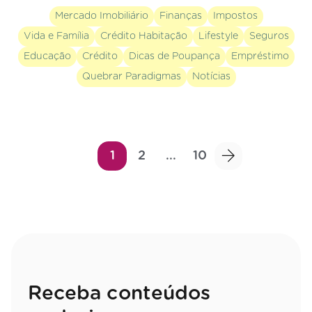
Mercado Imobiliário
Finanças
Impostos
Vida e Família
Crédito Habitação
Lifestyle
Seguros
Educação
Crédito
Dicas de Poupança
Empréstimo
Quebrar Paradigmas
Notícias
1
2
...
10
Receba conteúdos