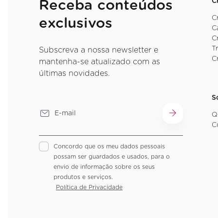
C
Receba conteúdos
C
exclusivos
C
C
T
Subscreva a nossa newsletter e
C
mantenha-se atualizado com as
últimas novidades.
S
Q
C
Concordo que os meu dados pessoais
possam ser guardados e usados, para o
envio de informação sobre os seus
produtos e serviços.
Política de Privacidade