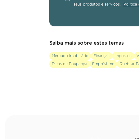
seus produtos e serviços.
Política
Saiba mais sobre estes temas
Mercado Imobiliário
Finanças
Impostos
V
Dicas de Poupança
Empréstimo
Quebrar P