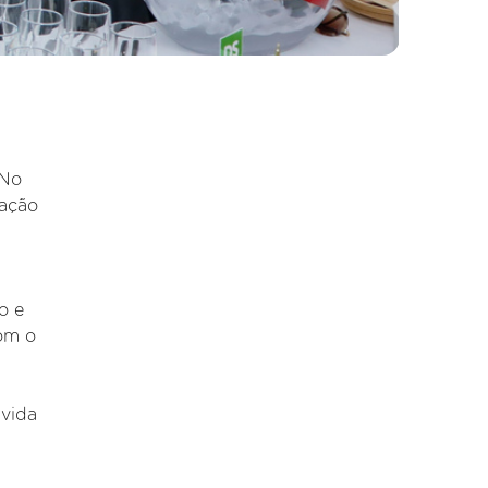
 No
ração
o e
com o
 vida