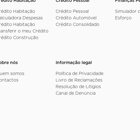
rédito Habitação
Crédito Pessoal
Finanças P
rédito Habitação
Crédito Pessoal
Simulador 
alculadora Despesas
Crédito Automóvel
Esforço
rédito Habitação
Crédito Consolidado
ransferir o meu Crédito
rédito Construção
obre nós
Informação legal
uem somos
Política de Privacidade
ontactos
Livro de Reclamações
Resolução de Litígios
Canal de Denúncia