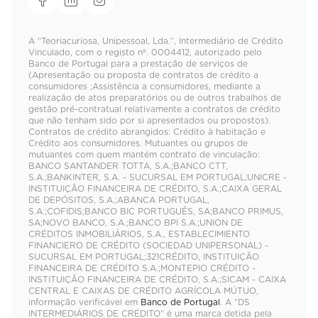
A “Teoriacuriosa, Unipessoal, Lda.”, Intermediário de Crédito
Vinculado, com o registo nº. 0004412, autorizado pelo
Banco de Portugal para a prestação de serviços de
(Apresentação ou proposta de contratos de crédito a
consumidores ;Assistência a consumidores, mediante a
realização de atos preparatórios ou de outros trabalhos de
gestão pré-contratual relativamente a contratos de crédito
que não tenham sido por si apresentados ou propostos).
Contratos de crédito abrangidos: Crédito à habitação e
Crédito aos consumidores. Mutuantes ou grupos de
mutuantes com quem mantém contrato de vinculação:
BANCO SANTANDER TOTTA, S.A.;BANCO CTT,
S.A.;BANKINTER, S.A. - SUCURSAL EM PORTUGAL;UNICRE -
INSTITUIÇÃO FINANCEIRA DE CRÉDITO, S.A.;CAIXA GERAL
DE DEPÓSITOS, S.A.;ABANCA PORTUGAL,
S.A.;COFIDIS;BANCO BIC PORTUGUÊS, SA;BANCO PRIMUS,
SA;NOVO BANCO, S.A.;BANCO BPI S.A.;UNION DE
CRÉDITOS INMOBILIÁRIOS, S.A., ESTABLECIMIENTO
FINANCIERO DE CRÉDITO (SOCIEDAD UNIPERSONAL) -
SUCURSAL EM PORTUGAL;321CRÉDITO, INSTITUIÇÃO
FINANCEIRA DE CRÉDITO S.A.;MONTEPIO CRÉDITO -
INSTITUIÇÃO FINANCEIRA DE CRÉDITO, S.A.;SICAM - CAIXA
CENTRAL E CAIXAS DE CRÉDITO AGRÍCOLA MÚTUO,
informação verificável em
Banco de Portugal
. A “DS
INTERMEDIÁRIOS DE CRÉDITO” é uma marca detida pela