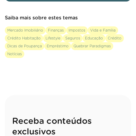
Saiba mais sobre estes temas
Mercado Imobiliário
Finanças
Impostos
Vida e Família
Crédito Habitação
Lifestyle
Seguros
Educação
Crédito
Dicas de Poupança
Empréstimo
Quebrar Paradigmas
Notícias
Receba conteúdos
exclusivos