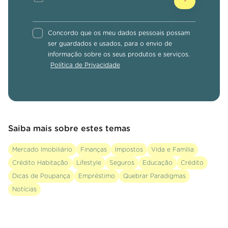
Concordo que os meu dados pessoais possam
ser guardados e usados, para o envio de
informação sobre os seus produtos e serviços.
Política de Privacidade
Saiba mais sobre estes temas
Mercado Imobiliário
Finanças
Impostos
Vida e Família
Crédito Habitação
Lifestyle
Seguros
Educação
Crédito
Dicas de Poupança
Empréstimo
Quebrar Paradigmas
Notícias