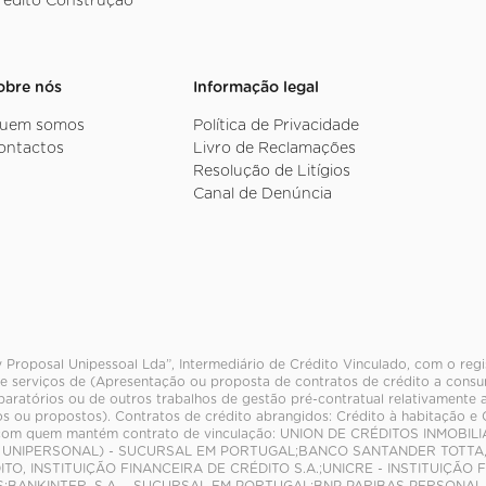
rédito Construção
obre nós
Informação legal
uem somos
Política de Privacidade
ontactos
Livro de Reclamações
Resolução de Litígios
Canal de Denúncia
 Proposal Unipessoal Lda”, Intermediário de Crédito Vinculado, com o reg
e serviços de (Apresentação ou proposta de contratos de crédito a consum
paratórios ou de outros trabalhos de gestão pré-contratual relativamente 
s ou propostos). Contratos de crédito abrangidos: Crédito à habitação e
com quem mantém contrato de vinculação: UNION DE CRÉDITOS INMOBIL
 UNIPERSONAL) - SUCURSAL EM PORTUGAL;BANCO SANTANDER TOTTA, S
ITO, INSTITUIÇÃO FINANCEIRA DE CRÉDITO S.A.;UNICRE - INSTITUIÇÃO