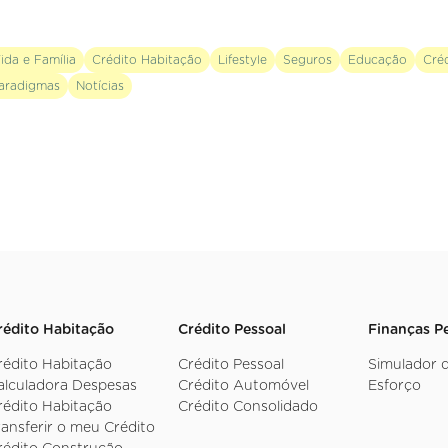
ida e Família
Crédito Habitação
Lifestyle
Seguros
Educação
Cré
aradigmas
Notícias
rédito Habitação
Crédito Pessoal
Finanças P
rédito Habitação
Crédito Pessoal
Simulador 
alculadora Despesas
Crédito Automóvel
Esforço
rédito Habitação
Crédito Consolidado
ransferir o meu Crédito