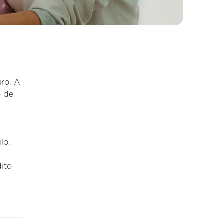
ro. A
o de
lo.
dito