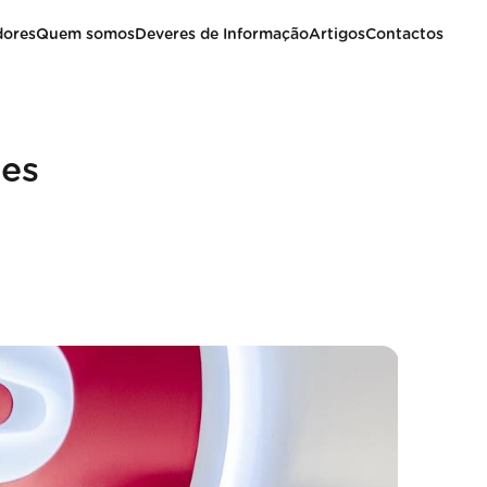
dores
Quem somos
Deveres de Informação
Artigos
Contactos
ões