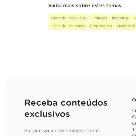
Saiba mais sobre estes temas
Mercado Imobiliário
Finanças
Impostos
V
Dicas de Poupança
Empréstimo
Quebrar P
C
Receba conteúdos
C
exclusivos
C
C
T
Subscreva a nossa newsletter e