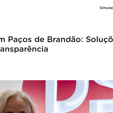
Simula
m Paços de Brandão: Soluç
ransparência