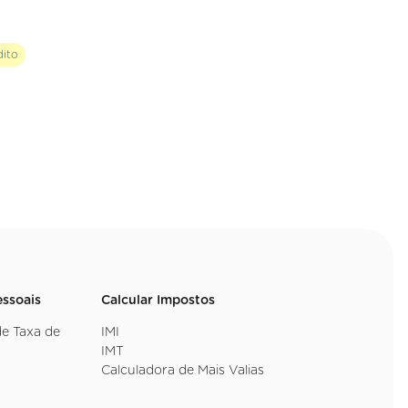
dito
essoais
Calcular Impostos
de Taxa de
IMI
IMT
Calculadora de Mais Valias