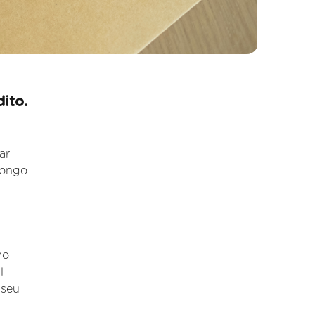
ito.
ar
longo
mo
l
 seu