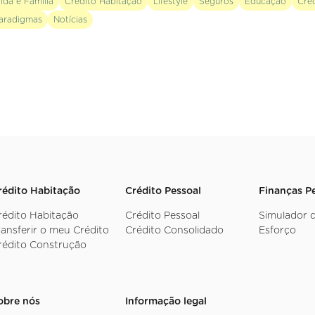
ida e Família
Crédito Habitação
Lifestyle
Seguros
Educação
Cré
aradigmas
Notícias
rédito Habitação
Crédito Pessoal
Finanças P
rédito Habitação
Crédito Pessoal
Simulador 
ransferir o meu Crédito
Crédito Consolidado
Esforço
rédito Construção
obre nós
Informação legal