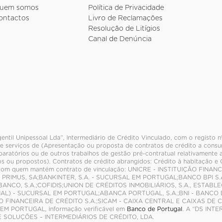
uem somos
Política de Privacidade
ontactos
Livro de Reclamações
Resolução de Litígios
Canal de Denúncia
entil Unipessoal Lda”, Intermediário de Crédito Vinculado, com o registo 
e serviços de (Apresentação ou proposta de contratos de crédito a consum
paratórios ou de outros trabalhos de gestão pré-contratual relativamente 
s ou propostos). Contratos de crédito abrangidos: Crédito à habitação e
com quem mantém contrato de vinculação: UNICRE - INSTITUIÇÃO FINA
 PRIMUS, SA;BANKINTER, S.A. - SUCURSAL EM PORTUGAL;BANCO BPI S.
BANCO, S.A.;COFIDIS;UNION DE CRÉDITOS INMOBILIÁRIOS, S.A., ESTAB
AL) - SUCURSAL EM PORTUGAL;ABANCA PORTUGAL, S.A.;BNI - BANCO D
O FINANCEIRA DE CRÉDITO S.A.;SICAM - CAIXA CENTRAL E CAIXAS DE 
M PORTUGAL, informação verificável em
Banco de Portugal
. A “DS INT
E SOLUÇÕES – INTERMEDIÁRIOS DE CRÉDITO, LDA.