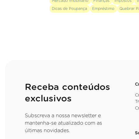
Mercado Imobiliário
Finanças
Impostos
V
Dicas de Poupança
Empréstimo
Quebrar P
C
Receba conteúdos
C
exclusivos
T
C
Subscreva a nossa newsletter e
mantenha-se atualizado com as
últimas novidades.
S