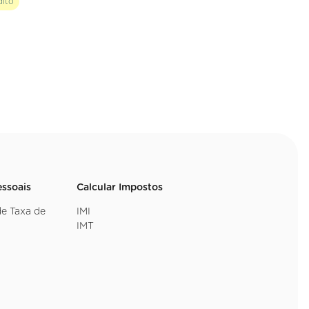
dito
essoais
Calcular Impostos
de Taxa de
IMI
IMT