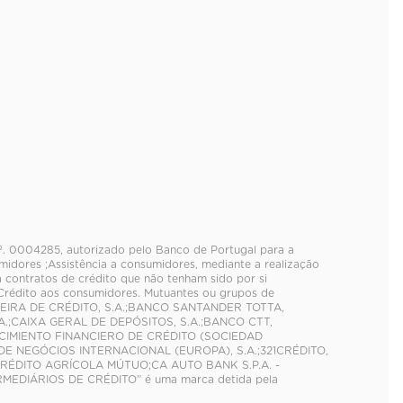
nº. 0004285, autorizado pelo Banco de Portugal para a
idores ;Assistência a consumidores, mediante a realização
a contratos de crédito que não tenham sido por si
 Crédito aos consumidores. Mutuantes ou grupos de
NCEIRA DE CRÉDITO, S.A.;BANCO SANTANDER TOTTA,
A.;CAIXA GERAL DE DEPÓSITOS, S.A.;BANCO CTT,
LECIMIENTO FINANCIERO DE CRÉDITO (SOCIEDAD
E NEGÓCIOS INTERNACIONAL (EUROPA), S.A.;321CRÉDITO,
CRÉDITO AGRÍCOLA MÚTUO;CA AUTO BANK S.P.A. -
ERMEDIÁRIOS DE CRÉDITO” é uma marca detida pela