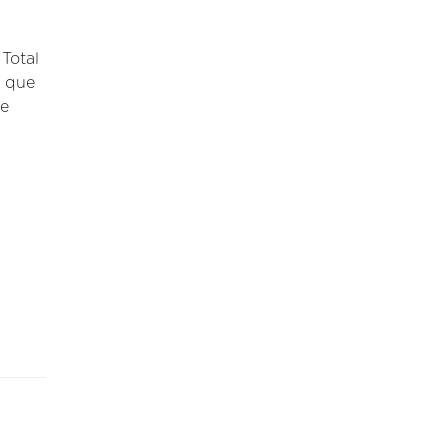
Total
l que
 e