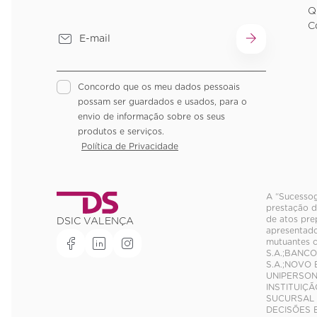
Q
C
Concordo que os meu dados pessoais
possam ser guardados e usados, para o
envio de informação sobre os seus
produtos e serviços.
Política de Privacidade
A “Sucessog
prestação d
de atos pre
DSIC VALENÇA
apresentado
mutuantes 
S.A.;BANCO
S.A.;NOVO 
UNIPERSON
INSTITUIÇÃ
SUCURSAL E
DECISÕES 