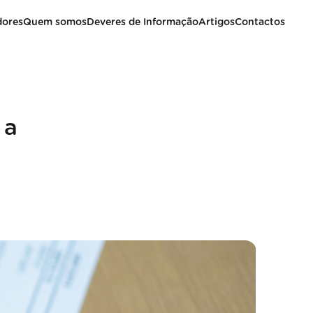
dores
Quem somos
Deveres de Informação
Artigos
Contactos
 a