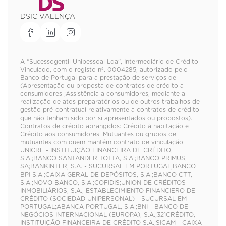
DSIC VALENÇA
A “Sucessogentil Unipessoal Lda”, Intermediário de Crédito
Vinculado, com o registo nº. 0004285, autorizado pelo
Banco de Portugal para a prestação de serviços de
(Apresentação ou proposta de contratos de crédito a
consumidores ;Assistência a consumidores, mediante a
realização de atos preparatórios ou de outros trabalhos de
gestão pré-contratual relativamente a contratos de crédito
que não tenham sido por si apresentados ou propostos).
Contratos de crédito abrangidos: Crédito à habitação e
Crédito aos consumidores. Mutuantes ou grupos de
mutuantes com quem mantém contrato de vinculação:
UNICRE - INSTITUIÇÃO FINANCEIRA DE CRÉDITO,
S.A.;BANCO SANTANDER TOTTA, S.A.;BANCO PRIMUS,
SA;BANKINTER, S.A. - SUCURSAL EM PORTUGAL;BANCO
BPI S.A.;CAIXA GERAL DE DEPÓSITOS, S.A.;BANCO CTT,
S.A.;NOVO BANCO, S.A.;COFIDIS;UNION DE CRÉDITOS
INMOBILIÁRIOS, S.A., ESTABLECIMIENTO FINANCIERO DE
CRÉDITO (SOCIEDAD UNIPERSONAL) - SUCURSAL EM
PORTUGAL;ABANCA PORTUGAL, S.A.;BNI - BANCO DE
NEGÓCIOS INTERNACIONAL (EUROPA), S.A.;321CRÉDITO,
INSTITUIÇÃO FINANCEIRA DE CRÉDITO S.A.;SICAM - CAIXA