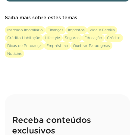
Saiba mais sobre estes temas
Mercado Imobiliário
Finanças
Impostos
Vida e Família
Crédito Habitação
Lifestyle
Seguros
Educação
Crédito
Dicas de Poupança
Empréstimo
Quebrar Paradigmas
Notícias
Receba conteúdos
exclusivos