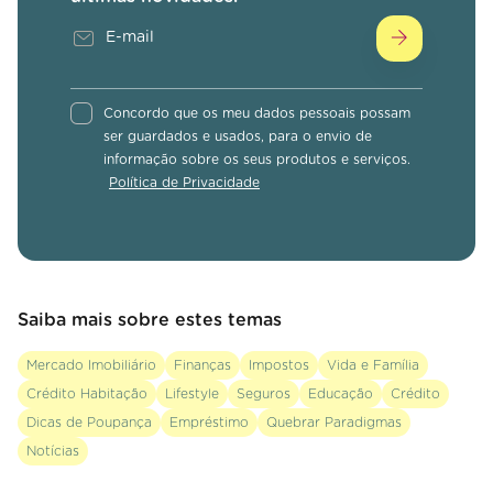
Concordo que os meu dados pessoais possam
ser guardados e usados, para o envio de
informação sobre os seus produtos e serviços.
Política de Privacidade
Saiba mais sobre estes temas
Mercado Imobiliário
Finanças
Impostos
Vida e Família
Crédito Habitação
Lifestyle
Seguros
Educação
Crédito
Dicas de Poupança
Empréstimo
Quebrar Paradigmas
Notícias