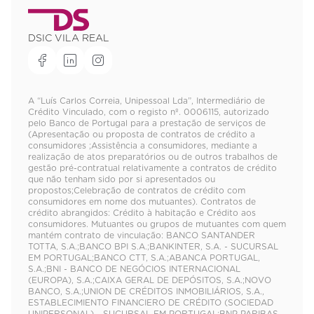
DSIC VILA REAL
A “Luís Carlos Correia, Unipessoal Lda”, Intermediário de
Crédito Vinculado, com o registo nº. 0006115, autorizado
pelo Banco de Portugal para a prestação de serviços de
(Apresentação ou proposta de contratos de crédito a
consumidores ;Assistência a consumidores, mediante a
realização de atos preparatórios ou de outros trabalhos de
gestão pré-contratual relativamente a contratos de crédito
que não tenham sido por si apresentados ou
propostos;Celebração de contratos de crédito com
consumidores em nome dos mutuantes). Contratos de
crédito abrangidos: Crédito à habitação e Crédito aos
consumidores. Mutuantes ou grupos de mutuantes com quem
mantém contrato de vinculação: BANCO SANTANDER
TOTTA, S.A.;BANCO BPI S.A.;BANKINTER, S.A. - SUCURSAL
EM PORTUGAL;BANCO CTT, S.A.;ABANCA PORTUGAL,
S.A.;BNI - BANCO DE NEGÓCIOS INTERNACIONAL
(EUROPA), S.A.;CAIXA GERAL DE DEPÓSITOS, S.A.;NOVO
BANCO, S.A.;UNION DE CRÉDITOS INMOBILIÁRIOS, S.A.,
ESTABLECIMIENTO FINANCIERO DE CRÉDITO (SOCIEDAD