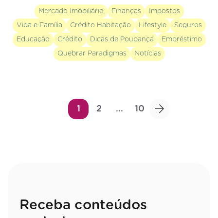
Mercado Imobiliário
Finanças
Impostos
Vida e Família
Crédito Habitação
Lifestyle
Seguros
Educação
Crédito
Dicas de Poupança
Empréstimo
Quebrar Paradigmas
Notícias
1
2
...
10
Receba conteúdos