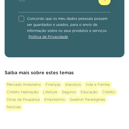
Concordo que os meu dados pessoais possam
ser guardados e usados, para o envio de
informação sobre os seus produtos e serviços.
Política de Privacidade
Saiba mais sobre estes temas
Mercado Imobiliário
Finanças
Impostos
Vida e Família
Crédito Habitação
Lifestyle
Seguros
Educação
Crédito
Dicas de Poupança
Empréstimo
Quebrar Paradigmas
Notícias