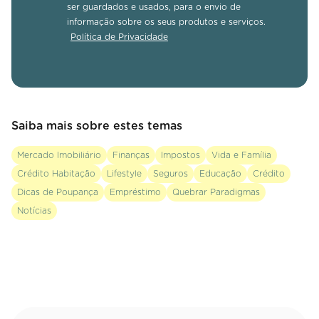
ser guardados e usados, para o envio de
informação sobre os seus produtos e serviços.
Política de Privacidade
Saiba mais sobre estes temas
Mercado Imobiliário
Finanças
Impostos
Vida e Família
Crédito Habitação
Lifestyle
Seguros
Educação
Crédito
Dicas de Poupança
Empréstimo
Quebrar Paradigmas
Notícias