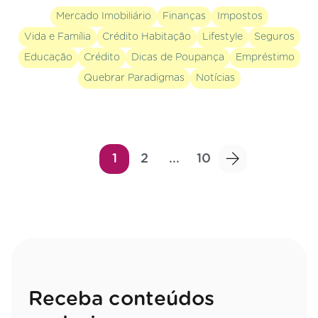
Mercado Imobiliário
Finanças
Impostos
Vida e Família
Crédito Habitação
Lifestyle
Seguros
Educação
Crédito
Dicas de Poupança
Empréstimo
Quebrar Paradigmas
Notícias
1
2
...
10
Receba conteúdos