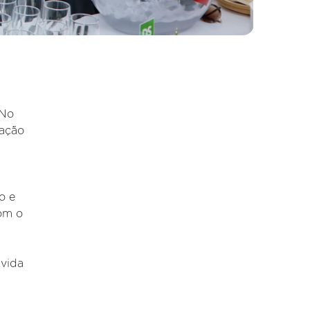
 No
ração
o e
com o
 vida