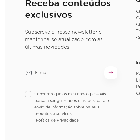
C
Receba conteúdos
C
exclusivos
C
C
T
Subscreva a nossa newsletter e
C
mantenha-se atualizado com as
últimas novidades.
I
P
L
R
C
Concordo que os meu dados pessoais
possam ser guardados e usados, para o
envio de informação sobre os seus
produtos e serviços.
Política de Privacidade