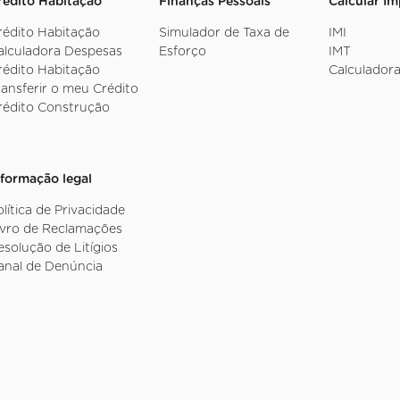
rédito Habitação
Finanças Pessoais
Calcular I
rédito Habitação
Simulador de Taxa de
IMI
alculadora Despesas
Esforço
IMT
rédito Habitação
Calculadora
ransferir o meu Crédito
rédito Construção
nformação legal
olítica de Privacidade
ivro de Reclamações
esolução de Litígios
anal de Denúncia