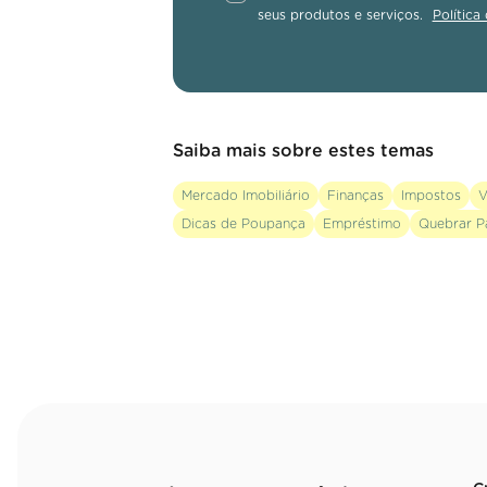
seus produtos e serviços.
Política
Saiba mais sobre estes temas
Mercado Imobiliário
Finanças
Impostos
V
Dicas de Poupança
Empréstimo
Quebrar P