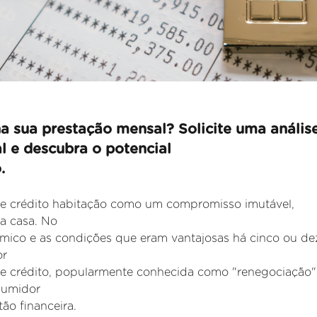
a sua prestação mensal? Solicite uma anális
al e descubra o potencial
.
 de crédito habitação como um compromisso imutável,
a casa. No
âmico e as condições que eram vantajosas há cinco ou de
or
 de crédito, popularmente conhecida como "renegociação"
nsumidor
ão financeira.