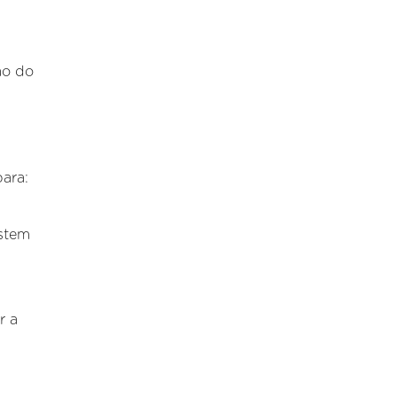
ão do
ara:
istem
r a