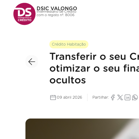
DSIC VALONGO
Intermediário de Crédito
com o registo nº. 8006
Crédito Habitação
Transferir o seu 
otimizar o seu fi
ocultos
09 abril 2026
Partilhar: