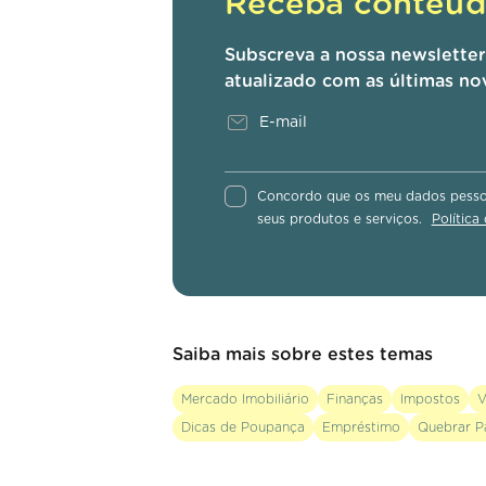
Receba conteúdo
Subscreva a nossa newslette
atualizado com as últimas no
Concordo que os meu dados pessoa
seus produtos e serviços.
Política
Saiba mais sobre estes temas
Mercado Imobiliário
Finanças
Impostos
V
Dicas de Poupança
Empréstimo
Quebrar P