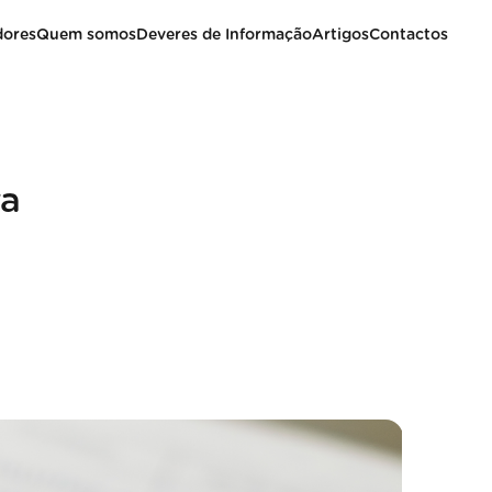
dores
Quem somos
Deveres de Informação
Artigos
Contactos
ra