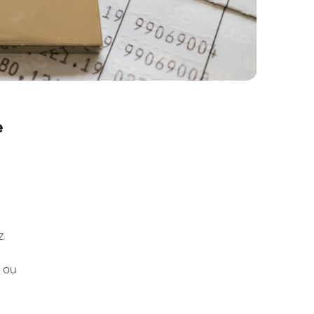
e
z
 ou