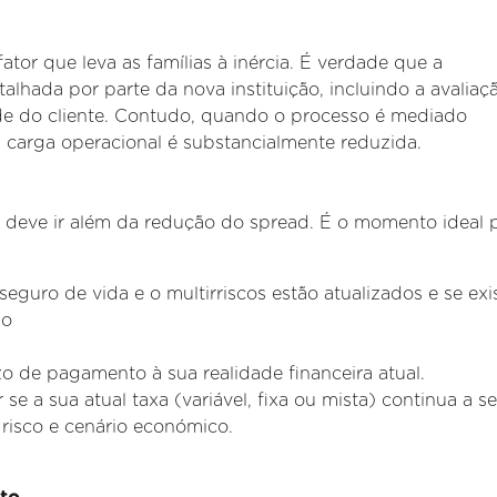
fator que leva as famílias à inércia. É verdade que a
etalhada por parte
da nova instituição, incluindo a avaliaç
dade do cliente. Contudo, quando o processo é mediado
ta carga operacional é substancialmente reduzida.
o deve ir além da redução do spread. É o momento ideal p
seguro de vida e o multirriscos estão atualizados e se ex
no
zo de pagamento à sua realidade financeira atual.
 se a sua atual taxa (variável, fixa ou mista) continua a se
risco e cenário
económico.