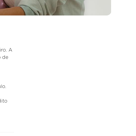
ro. A
o de
lo.
dito