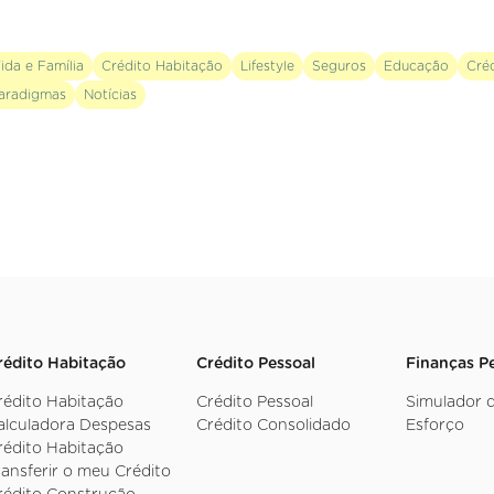
ida e Família
Crédito Habitação
Lifestyle
Seguros
Educação
Cré
aradigmas
Notícias
rédito Habitação
Crédito Pessoal
Finanças P
rédito Habitação
Crédito Pessoal
Simulador 
alculadora Despesas
Crédito Consolidado
Esforço
rédito Habitação
ransferir o meu Crédito