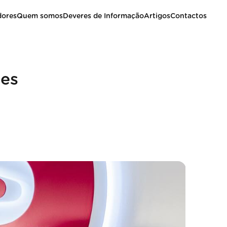
dores
Quem somos
Deveres de Informação
Artigos
Contactos
ões