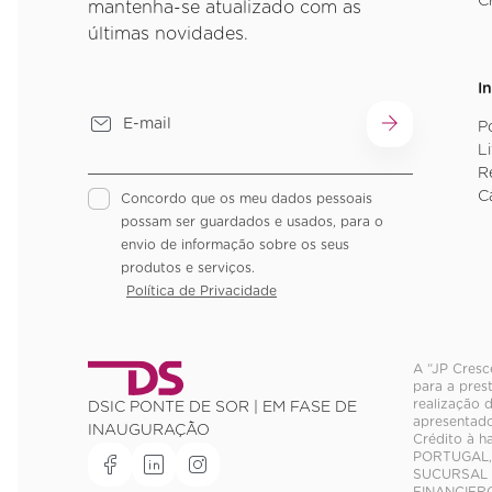
C
mantenha-se atualizado com as
últimas novidades.
I
P
L
R
C
Concordo que os meu dados pessoais
possam ser guardados e usados, para o
envio de informação sobre os seus
produtos e serviços.
Política de Privacidade
A “JP Cresc
para a pres
realização 
DSIC PONTE DE SOR | EM FASE DE
apresentado
INAUGURAÇÃO
Crédito à h
PORTUGAL, 
SUCURSAL E