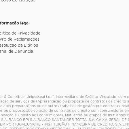
rédito Construção
nformação legal
olítica de Privacidade
ivro de Reclamações
esolução de Litígios
anal de Denúncia
er & Contribuir, Unipessoal Lda”, Intermediário de Crédito Vinculado, com
tação de serviços de (Apresentação ou proposta de contratos de crédito a
de atos preparatórios ou de outros trabalhos de gestão pré-contratual rel
s ou propostos;Celebração de contratos de crédito com consumidores em
abitação e Crédito aos consumidores. Mutuantes ou grupos de mutuante
S.A.;BANCO BPI S.A.;BANCO SANTANDER TOTTA, S.A.;CAIXA GERAL DE DE
M PORTUGAL;UNICRE - INSTITUIÇÃO FINANCEIRA DE CRÉDITO, S.A.;UNI