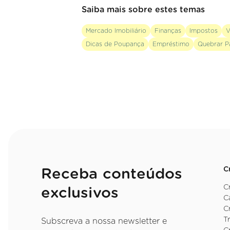
Saiba mais sobre estes temas
Mercado Imobiliário
Finanças
Impostos
V
Dicas de Poupança
Empréstimo
Quebrar P
C
Receba conteúdos
C
exclusivos
C
C
T
Subscreva a nossa newsletter e